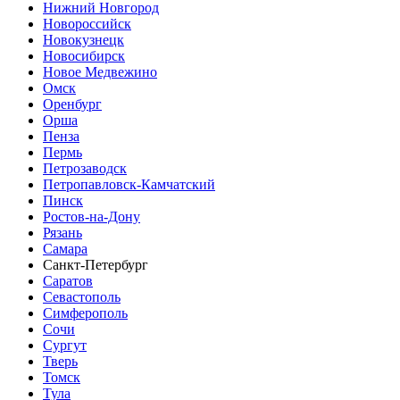
Нижний Новгород
Новороссийск
Новокузнецк
Новосибирск
Новое Медвежино
Омск
Оренбург
Орша
Пенза
Пермь
Петрозаводск
Петропавловск-Камчатский
Пинск
Ростов-на-Дону
Рязань
Самара
Санкт-Петербург
Саратов
Севастополь
Симферополь
Сочи
Сургут
Тверь
Томск
Тула