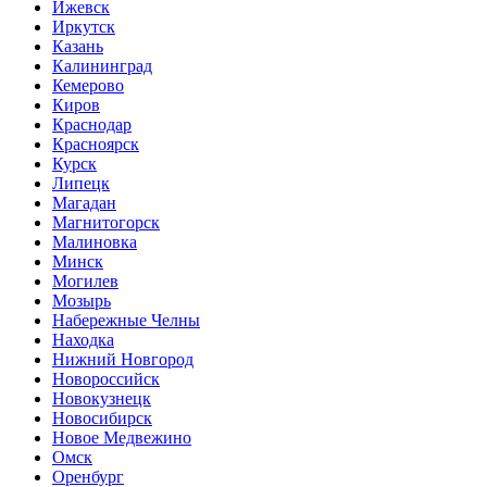
Ижевск
Иркутск
Казань
Калининград
Кемерово
Киров
Краснодар
Красноярск
Курск
Липецк
Магадан
Магнитогорск
Малиновка
Минск
Могилев
Мозырь
Набережные Челны
Находка
Нижний Новгород
Новороссийск
Новокузнецк
Новосибирск
Новое Медвежино
Омск
Оренбург