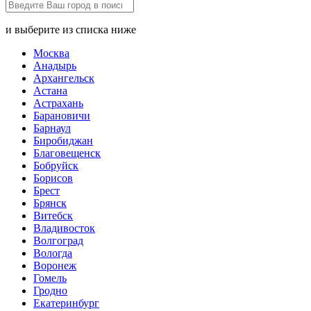
и выберите из списка ниже
Москва
Анадырь
Архангельск
Астана
Астрахань
Барановичи
Барнаул
Биробиджан
Благовещенск
Бобруйск
Борисов
Брест
Брянск
Витебск
Владивосток
Волгоград
Вологда
Воронеж
Гомель
Гродно
Екатеринбург