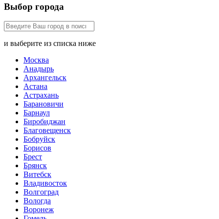
Выбор города
и выберите из списка ниже
Москва
Анадырь
Архангельск
Астана
Астрахань
Барановичи
Барнаул
Биробиджан
Благовещенск
Бобруйск
Борисов
Брест
Брянск
Витебск
Владивосток
Волгоград
Вологда
Воронеж
Гомель