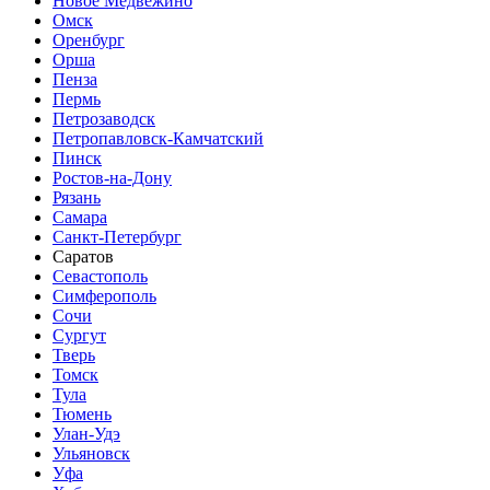
Новое Медвежино
Омск
Оренбург
Орша
Пенза
Пермь
Петрозаводск
Петропавловск-Камчатский
Пинск
Ростов-на-Дону
Рязань
Самара
Санкт-Петербург
Саратов
Севастополь
Симферополь
Сочи
Сургут
Тверь
Томск
Тула
Тюмень
Улан-Удэ
Ульяновск
Уфа