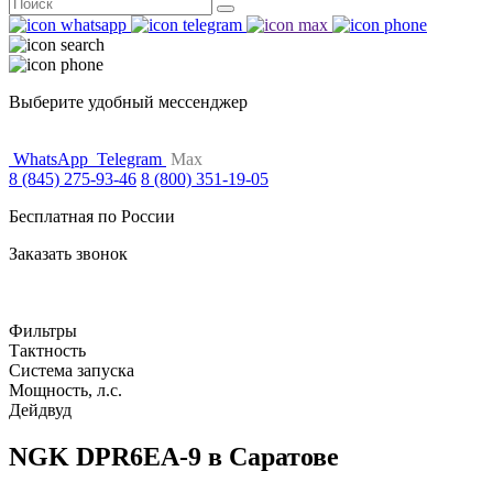
Поиск
for:
Выберите удобный мессенджер
WhatsApp
Telegram
Max
8 (845) 275-93-46
8 (800) 351-19-05
Бесплатная по России
Заказать звонок
Фильтры
Тактность
Система запуска
Мощность, л.с.
Дейдвуд
NGK DPR6EA-9 в Саратове