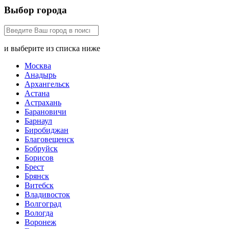
Выбор города
и выберите из списка ниже
Москва
Анадырь
Архангельск
Астана
Астрахань
Барановичи
Барнаул
Биробиджан
Благовещенск
Бобруйск
Борисов
Брест
Брянск
Витебск
Владивосток
Волгоград
Вологда
Воронеж