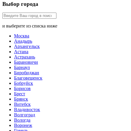
Выбор города
и выберите из списка ниже
Москва
Анадырь
Архангельск
Астана
Астрахань
Барановичи
Барнаул
Биробиджан
Благовещенск
Бобруйск
Борисов
Брест
Брянск
Витебск
Владивосток
Волгоград
Вологда
Воронеж
Гомель