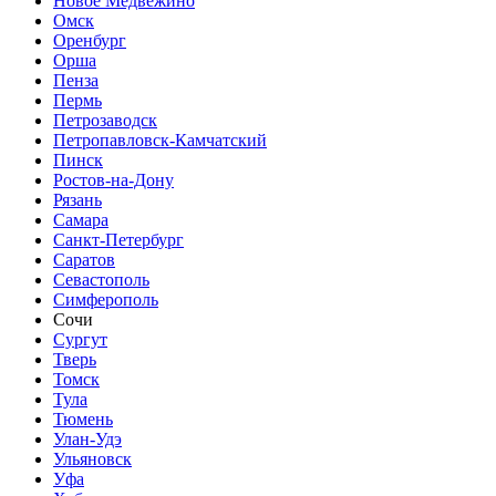
Новое Медвежино
Омск
Оренбург
Орша
Пенза
Пермь
Петрозаводск
Петропавловск-Камчатский
Пинск
Ростов-на-Дону
Рязань
Самара
Санкт-Петербург
Саратов
Севастополь
Симферополь
Сочи
Сургут
Тверь
Томск
Тула
Тюмень
Улан-Удэ
Ульяновск
Уфа