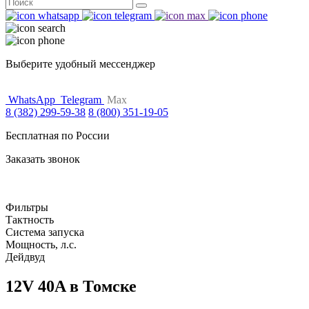
Поиск
for:
Выберите удобный мессенджер
WhatsApp
Telegram
Max
8 (382) 299-59-38
8 (800) 351-19-05
Бесплатная по России
Заказать звонок
Фильтры
Тактность
Система запуска
Мощность, л.с.
Дейдвуд
12V 40A в Томске