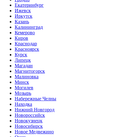
Екатеринбург
Ижевск
Иркутск
Казань
Калининград
Кемерово
Киров
Краснодар
Красноярск
Курск
Липецк
Магадан
Магнитогорск
Малиновка
Минск
Могилев
Мозырь
Набережные Челны
Находка
Нижний Новгород
Новороссийск
Новокузнецк
Новосибирск
Новое Медвежино