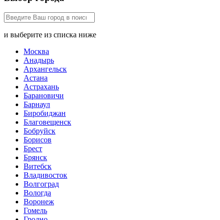
и выберите из списка ниже
Москва
Анадырь
Архангельск
Астана
Астрахань
Барановичи
Барнаул
Биробиджан
Благовещенск
Бобруйск
Борисов
Брест
Брянск
Витебск
Владивосток
Волгоград
Вологда
Воронеж
Гомель
Гродно