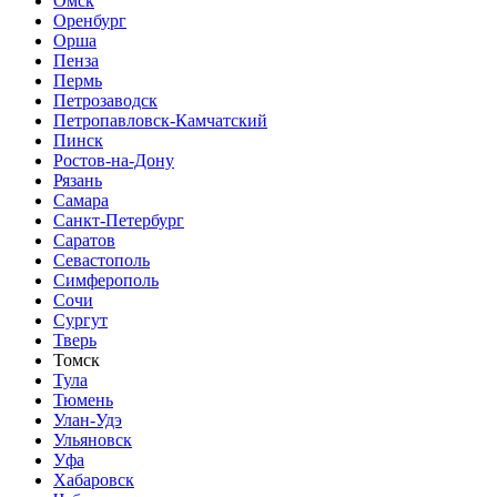
Омск
Оренбург
Орша
Пенза
Пермь
Петрозаводск
Петропавловск-Камчатский
Пинск
Ростов-на-Дону
Рязань
Самара
Санкт-Петербург
Саратов
Севастополь
Симферополь
Сочи
Сургут
Тверь
Томск
Тула
Тюмень
Улан-Удэ
Ульяновск
Уфа
Хабаровск