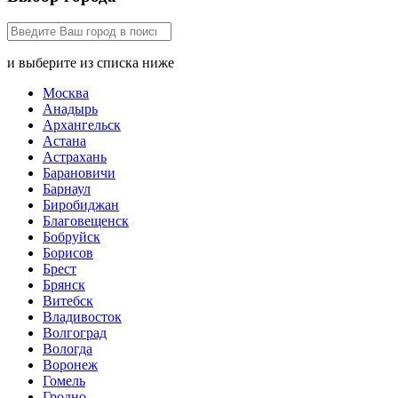
и выберите из списка ниже
Москва
Анадырь
Архангельск
Астана
Астрахань
Барановичи
Барнаул
Биробиджан
Благовещенск
Бобруйск
Борисов
Брест
Брянск
Витебск
Владивосток
Волгоград
Вологда
Воронеж
Гомель
Гродно