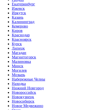
Екатеринбург
Ижевск
Иркутск
Казань
Калининград
Кемерово
Киров
Краснодар
Красноярск
Курск
Липецк
Магадан
Магнитогорск
Малиновка
Минск
Могилев
Мозырь
Набережные Челны
Находка
Нижний Новгород
Новороссийск
Новокузнецк
Новосибирск
Новое Медвежино