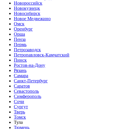
Новороссийск
Новокузнецк
Новосибирск
Новое Медвежино
Омск
Оренбург
Орша
Пенза
Пермь
Петрозаводск
Петропавловск-Камчатский
Пинск
Ростов-на-Дону
Рязань
Самара
Санкт-Петербург
Саратов
Севастополь
Симферополь
Сочи
Сургут
Тверь
Томск
Тула
Тюмень