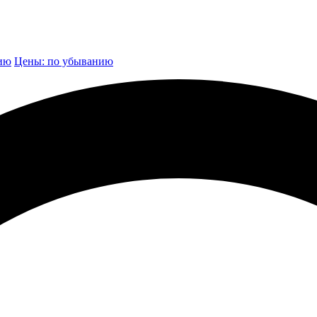
нию
Цены: по убыванию