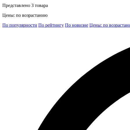
Представлено 3 товара
Цены: по возрастанию
По популярности
По рейтингу
По новизне
Цены: по возраста