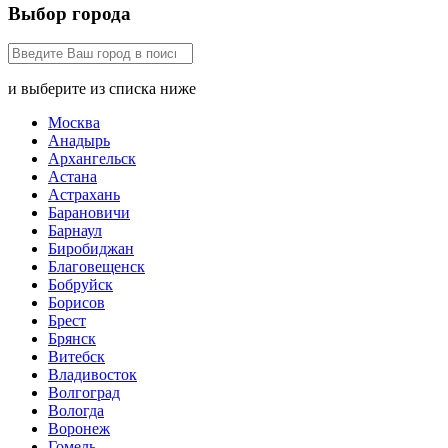
Выбор города
и выберите из списка ниже
Москва
Анадырь
Архангельск
Астана
Астрахань
Барановичи
Барнаул
Биробиджан
Благовещенск
Бобруйск
Борисов
Брест
Брянск
Витебск
Владивосток
Волгоград
Вологда
Воронеж
Гомель