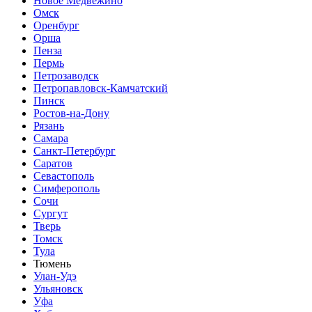
Новое Медвежино
Омск
Оренбург
Орша
Пенза
Пермь
Петрозаводск
Петропавловск-Камчатский
Пинск
Ростов-на-Дону
Рязань
Самара
Санкт-Петербург
Саратов
Севастополь
Симферополь
Сочи
Сургут
Тверь
Томск
Тула
Тюмень
Улан-Удэ
Ульяновск
Уфа