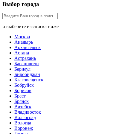
Выбор города
и выберите из списка ниже
Москва
Анадырь
Архангельск
Астана
Астрахань
Барановичи
Барнаул
Биробиджан
Благовещенск
Бобруйск
Борисов
Брест
Брянск
Витебск
Владивосток
Волгоград
Вологда
Воронеж
Гомель