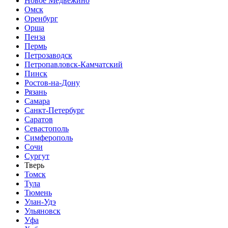
Новое Медвежино
Омск
Оренбург
Орша
Пенза
Пермь
Петрозаводск
Петропавловск-Камчатский
Пинск
Ростов-на-Дону
Рязань
Самара
Санкт-Петербург
Саратов
Севастополь
Симферополь
Сочи
Сургут
Тверь
Томск
Тула
Тюмень
Улан-Удэ
Ульяновск
Уфа