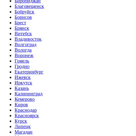
Биробиджан
Благовещенск
Бобруйск
Борисов
Брест
Брянск
Витебск
Владивосток
Волгоград
Вологда
Воронеж
Гомель
Гродно
Екатеринбург
Ижевск
Иркутск
Казань
Калининград
Кемерово
Киров
Краснодар
Красноярск
Курск
Липецк
Магадан