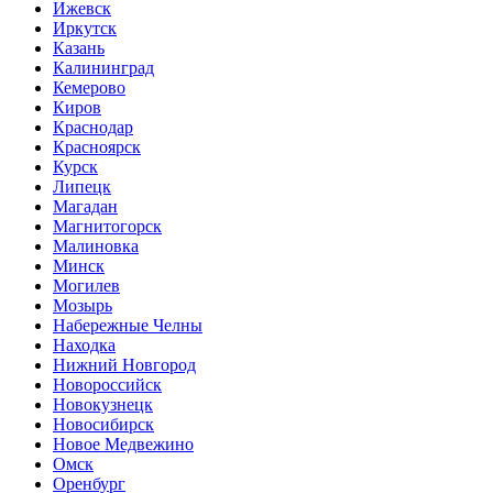
Ижевск
Иркутск
Казань
Калининград
Кемерово
Киров
Краснодар
Красноярск
Курск
Липецк
Магадан
Магнитогорск
Малиновка
Минск
Могилев
Мозырь
Набережные Челны
Находка
Нижний Новгород
Новороссийск
Новокузнецк
Новосибирск
Новое Медвежино
Омск
Оренбург