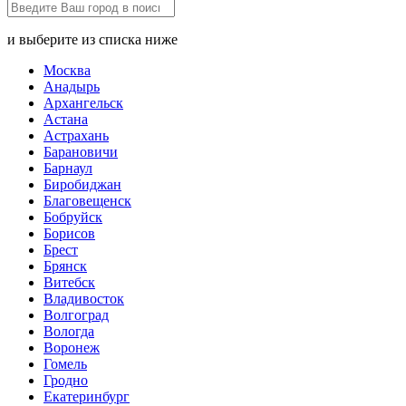
и выберите из списка ниже
Москва
Анадырь
Архангельск
Астана
Астрахань
Барановичи
Барнаул
Биробиджан
Благовещенск
Бобруйск
Борисов
Брест
Брянск
Витебск
Владивосток
Волгоград
Вологда
Воронеж
Гомель
Гродно
Екатеринбург