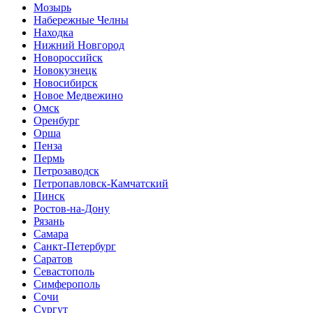
Мозырь
Набережные Челны
Находка
Нижний Новгород
Новороссийск
Новокузнецк
Новосибирск
Новое Медвежино
Омск
Оренбург
Орша
Пенза
Пермь
Петрозаводск
Петропавловск-Камчатский
Пинск
Ростов-на-Дону
Рязань
Самара
Санкт-Петербург
Саратов
Севастополь
Симферополь
Сочи
Сургут