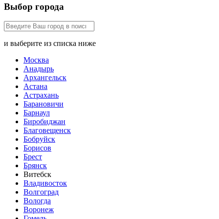
Выбор города
и выберите из списка ниже
Москва
Анадырь
Архангельск
Астана
Астрахань
Барановичи
Барнаул
Биробиджан
Благовещенск
Бобруйск
Борисов
Брест
Брянск
Витебск
Владивосток
Волгоград
Вологда
Воронеж
Гомель