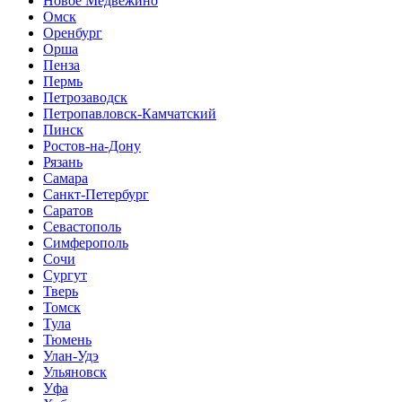
Новое Медвежино
Омск
Оренбург
Орша
Пенза
Пермь
Петрозаводск
Петропавловск-Камчатский
Пинск
Ростов-на-Дону
Рязань
Самара
Санкт-Петербург
Саратов
Севастополь
Симферополь
Сочи
Сургут
Тверь
Томск
Тула
Тюмень
Улан-Удэ
Ульяновск
Уфа