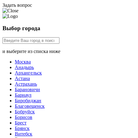
Задать вопрос
Выбор города
и выберите из списка ниже
Москва
Анадырь
Архангельск
Астана
Астрахань
Барановичи
Барнаул
Биробиджан
Благовещенск
Бобруйск
Борисов
Брест
Брянск
Витебск