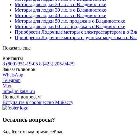
Моторы для лодки 20 л.с. в о Владивостоке
Моторы для лодки 30 л.с. в о Владивостоке
Моторы для лодки 40 л.с. в о Владивостоке
Моторы для лодки 50 л.с. продажа в о Владивостоке
Моторы для лодки 60 л.с. продажа в о Владивостоке
Приобрести Лодочные моторы с электростартером в о Вл
Приобрести Лодочные моторы с ручным запуском в о Вл
Показать еще
Контакты
8 (800) 351-19-05
8 (423) 205-94-79
Заказать звонок
WhatsApp
Telegram
Max
info@mikatsu.ru
По всем вопросам
Вступайте в сообщество Микасту
Остались вопросы?
Задайте их нам прямо сейчас