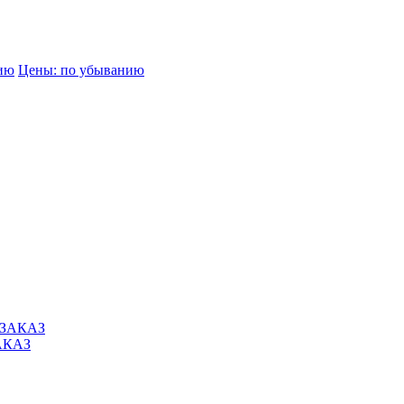
нию
Цены: по убыванию
АКАЗ