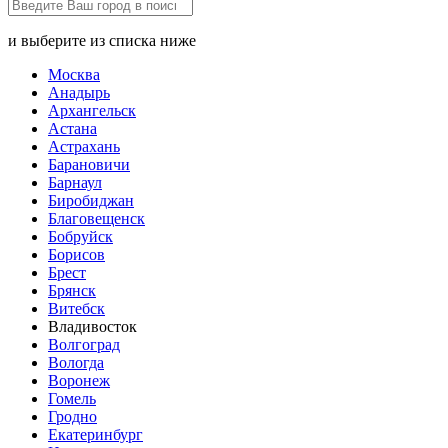
и выберите из списка ниже
Москва
Анадырь
Архангельск
Астана
Астрахань
Барановичи
Барнаул
Биробиджан
Благовещенск
Бобруйск
Борисов
Брест
Брянск
Витебск
Владивосток
Волгоград
Вологда
Воронеж
Гомель
Гродно
Екатеринбург