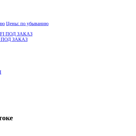
нию
Цены: по убыванию
I ПОД ЗАКАЗ
токе