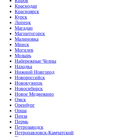
Киров
Краснодар
Красноярск
Курск
Липецк
Магадан
Магнитогорск
Малиновка
Минск
Могилев
Мозырь
Набережные Челны
Находка
Нижний Новгород
Новороссийск
Новокузнецк
Новосибирск
Новое Медвежино
Омск
Оренбург
Орша
Пенза
Пермь
Петрозаводск
Петропавловск-Камчатский