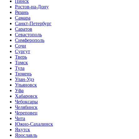
Пинск
Ростов-на-Дону
Рязань
Самара
Санкт-Петербург
Саратов
Севастополь
Симферополь
Сочи
Сургут
Тверь
Томск
Тула
Тюмень
Улан-Удэ
Ульяновск
Уфа
Хабаровск
Чебоксары
Челябинск
Череповец
Чита
Южно-Сахалинск
Якутск
Ярославль