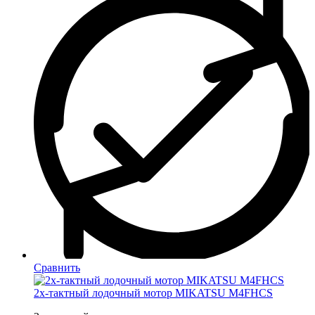
Сравнить
2х-тактный лодочный мотор MIKATSU M4FHCS