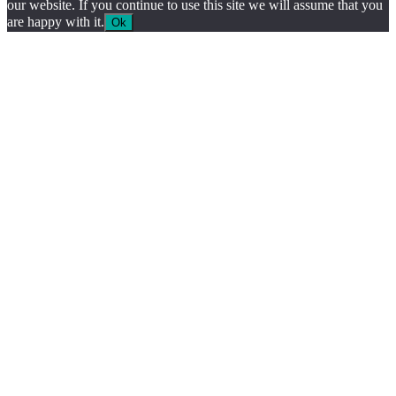
our website. If you continue to use this site we will assume that you
are happy with it.
Ok