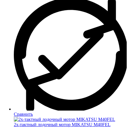
Сравнить
2х-тактный лодочный мотор MIKATSU M40FEL