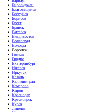
Барнаул
Биробиджан
Благовещенск
Бобруйск
Борисов
Брест
Брянск
Витебск
Владивосток
Волгоград
Вологда
Воронеж
Гомель
Гродно
Екатеринбург
Ижевск
Иркутск
Казань
Калининград
Кемерово
Киров
Краснодар
Красноярск
Курск
Липецк