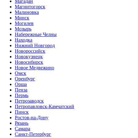
Магадан
Магнитогорск
Малиновка
Минск
Могилев
Мозырь
Набережные Челны
Находка
Нижний Новгород
Новороссийск
Новокузнецк
Новосибирск
Новое Медвежино
Омск
Оренбург
Орша
Пенза
Пермь
Петрозаводск
Петропавловск-Камчатский
Пинск
Ростов-на-Дону
Рязань
Самара
Санкт-Петербург