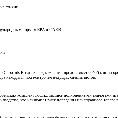
ие стихии
ждународным нормам EPA и CARB
сии
su Outboards Busan. Завод компании представляет собой мини-го
ора находится под контролем ведущих специалистов.
орейских комплектующих, являясь полноценными аналогами изве
оизводстве, что исключает риск попадания неисправного товара в
2% случаев производственного брака при первом выходе техники