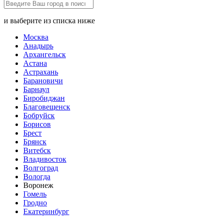
и выберите из списка ниже
Москва
Анадырь
Архангельск
Астана
Астрахань
Барановичи
Барнаул
Биробиджан
Благовещенск
Бобруйск
Борисов
Брест
Брянск
Витебск
Владивосток
Волгоград
Вологда
Воронеж
Гомель
Гродно
Екатеринбург