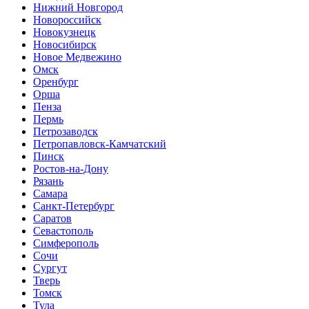
Нижний Новгород
Новороссийск
Новокузнецк
Новосибирск
Новое Медвежино
Омск
Оренбург
Орша
Пенза
Пермь
Петрозаводск
Петропавловск-Камчатский
Пинск
Ростов-на-Дону
Рязань
Самара
Санкт-Петербург
Саратов
Севастополь
Симферополь
Сочи
Сургут
Тверь
Томск
Тула