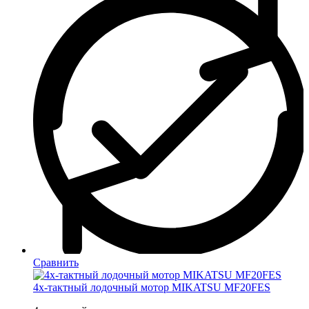
Сравнить
4х-тактный лодочный мотор MIKATSU MF20FES