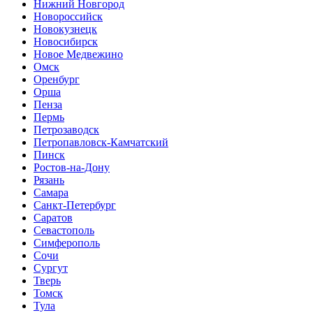
Нижний Новгород
Новороссийск
Новокузнецк
Новосибирск
Новое Медвежино
Омск
Оренбург
Орша
Пенза
Пермь
Петрозаводск
Петропавловск-Камчатский
Пинск
Ростов-на-Дону
Рязань
Самара
Санкт-Петербург
Саратов
Севастополь
Симферополь
Сочи
Сургут
Тверь
Томск
Тула