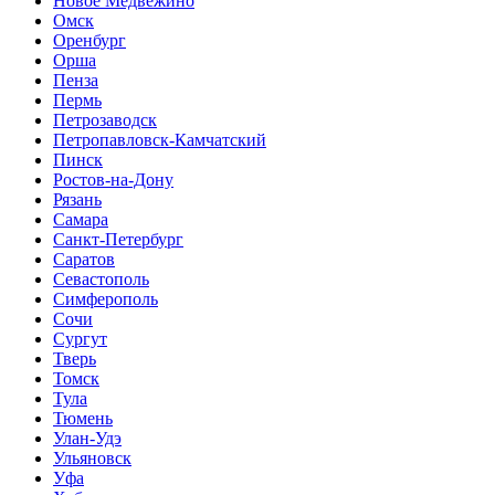
Новое Медвежино
Омск
Оренбург
Орша
Пенза
Пермь
Петрозаводск
Петропавловск-Камчатский
Пинск
Ростов-на-Дону
Рязань
Самара
Санкт-Петербург
Саратов
Севастополь
Симферополь
Сочи
Сургут
Тверь
Томск
Тула
Тюмень
Улан-Удэ
Ульяновск
Уфа