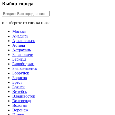
Выбор города
и выберите из списка ниже
Москва
Анадырь
Архангельск
Астана
Астрахань
Барановичи
Барнаул
Биробиджан
Благовещенск
Бобруйск
Борисов
Брест
Брянск
Витебск
Владивосток
Волгоград
Вологда
Воронеж
Гомель