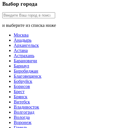
Выбор города
и выберите из списка ниже
Москва
Анадырь
Архангельск
Астана
Астрахань
Барановичи
Барнаул
Биробиджан
Благовещенск
Бобруйск
Борисов
Брест
Брянск
Витебск
Владивосток
Волгоград
Вологда
Воронеж
Гомель