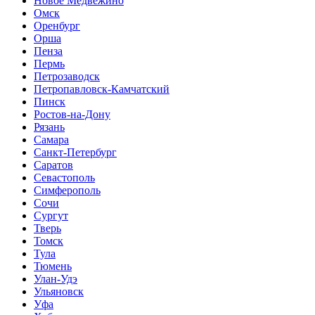
Новое Медвежино
Омск
Оренбург
Орша
Пенза
Пермь
Петрозаводск
Петропавловск-Камчатский
Пинск
Ростов-на-Дону
Рязань
Самара
Санкт-Петербург
Саратов
Севастополь
Симферополь
Сочи
Сургут
Тверь
Томск
Тула
Тюмень
Улан-Удэ
Ульяновск
Уфа