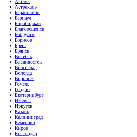
Астана
Астрахань
Барановичи
Барнаул
Биробиджан
Благовещенск
Бобруйск
Борисов
Брест
Брянск
Витебск
Владивосток
Волгоград
Вологда
Воронеж
Гомель
Гродно
Екатеринбург
Ижевск
Иркутск
Казань
Калининград
Кемерово
Киров
Краснодар