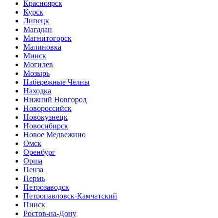
Красноярск
Курск
Липецк
Магадан
Магнитогорск
Малиновка
Минск
Могилев
Мозырь
Набережные Челны
Находка
Нижний Новгород
Новороссийск
Новокузнецк
Новосибирск
Новое Медвежино
Омск
Оренбург
Орша
Пенза
Пермь
Петрозаводск
Петропавловск-Камчатский
Пинск
Ростов-на-Дону