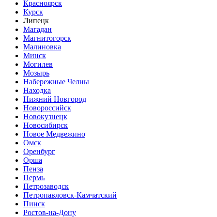
Красноярск
Курск
Липецк
Магадан
Магнитогорск
Малиновка
Минск
Могилев
Мозырь
Набережные Челны
Находка
Нижний Новгород
Новороссийск
Новокузнецк
Новосибирск
Новое Медвежино
Омск
Оренбург
Орша
Пенза
Пермь
Петрозаводск
Петропавловск-Камчатский
Пинск
Ростов-на-Дону