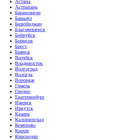
Астана
Астрахань
Барановичи
Барнаул
Биробиджан
Благовещенск
Бобруйск
Борисов
Брест
Брянск
Витебск
Владивосток
Волгоград
Вологда
Воронеж
Гомель
Гродно
Екатеринбург
Ижевск
Иркутск
Казань
Калининград
Кемерово
Киров
Краснодар