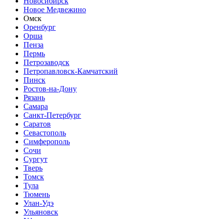
Новосибирск
Новое Медвежино
Омск
Оренбург
Орша
Пенза
Пермь
Петрозаводск
Петропавловск-Камчатский
Пинск
Ростов-на-Дону
Рязань
Самара
Санкт-Петербург
Саратов
Севастополь
Симферополь
Сочи
Сургут
Тверь
Томск
Тула
Тюмень
Улан-Удэ
Ульяновск