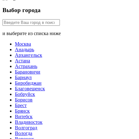
Выбор города
и выберите из списка ниже
Москва
Анадырь
Архангельск
Астана
Астрахань
Барановичи
Барнаул
Биробиджан
Благовещенск
Бобруйск
Борисов
Брест
Брянск
Витебск
Владивосток
Волгоград
Вологда
Воронеж