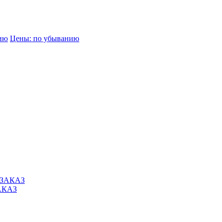
нию
Цены: по убыванию
АКАЗ