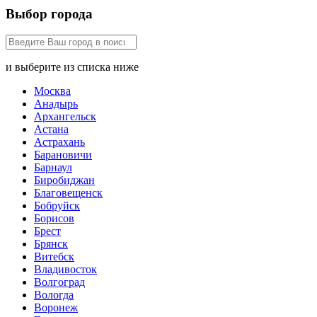
Выбор города
и выберите из списка ниже
Москва
Анадырь
Архангельск
Астана
Астрахань
Барановичи
Барнаул
Биробиджан
Благовещенск
Бобруйск
Борисов
Брест
Брянск
Витебск
Владивосток
Волгоград
Вологда
Воронеж