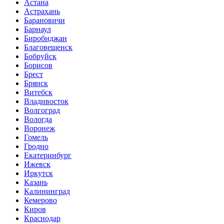
Астана
Астрахань
Барановичи
Барнаул
Биробиджан
Благовещенск
Бобруйск
Борисов
Брест
Брянск
Витебск
Владивосток
Волгоград
Вологда
Воронеж
Гомель
Гродно
Екатеринбург
Ижевск
Иркутск
Казань
Калининград
Кемерово
Киров
Краснодар