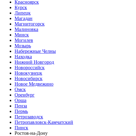
Красноярск
Курск
Липецк
Магадан
Магнитогорск
Малиновка
Минск
Могилев
Мозырь
Набережные Челны
Находка
Нижний Новгород
Новороссийск
Новокузнецк
Новосибирск
Новое Медвежино
Омск
Оренбург
Орша
Пенза
Пермь
Петрозаводск
Петропавловск-Камчатский
Пинск
Ростов-на-Дону