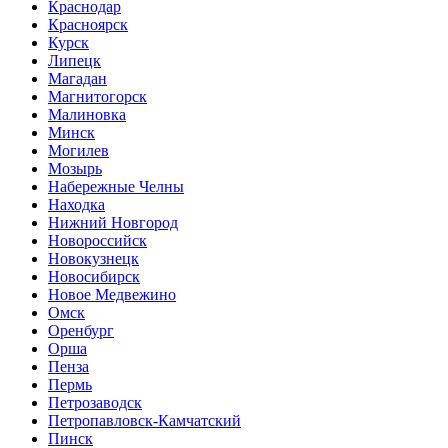
Краснодар
Красноярск
Курск
Липецк
Магадан
Магнитогорск
Малиновка
Минск
Могилев
Мозырь
Набережные Челны
Находка
Нижний Новгород
Новороссийск
Новокузнецк
Новосибирск
Новое Медвежино
Омск
Оренбург
Орша
Пенза
Пермь
Петрозаводск
Петропавловск-Камчатский
Пинск