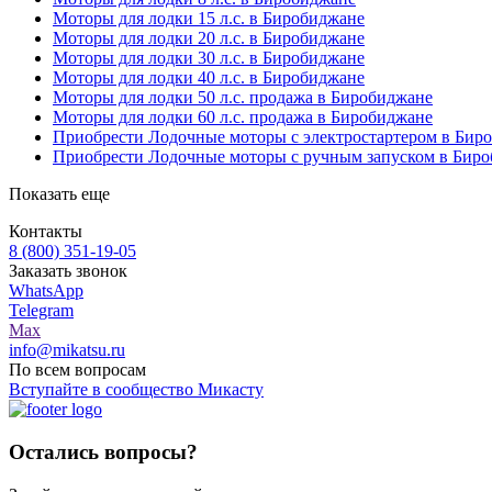
Моторы для лодки 15 л.с. в Биробиджане
Моторы для лодки 20 л.с. в Биробиджане
Моторы для лодки 30 л.с. в Биробиджане
Моторы для лодки 40 л.с. в Биробиджане
Моторы для лодки 50 л.с. продажа в Биробиджане
Моторы для лодки 60 л.с. продажа в Биробиджане
Приобрести Лодочные моторы с электростартером в Бир
Приобрести Лодочные моторы с ручным запуском в Бир
Показать еще
Контакты
8 (800) 351-19-05
Заказать звонок
WhatsApp
Telegram
Max
info@mikatsu.ru
По всем вопросам
Вступайте в сообщество Микасту
Остались вопросы?