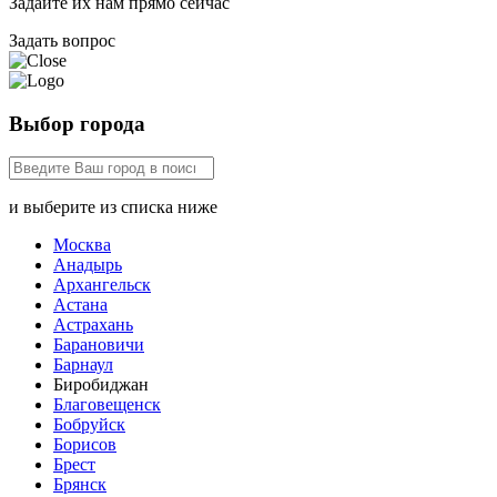
Задайте их нам прямо сейчас
Задать вопрос
Выбор города
и выберите из списка ниже
Москва
Анадырь
Архангельск
Астана
Астрахань
Барановичи
Барнаул
Биробиджан
Благовещенск
Бобруйск
Борисов
Брест
Брянск