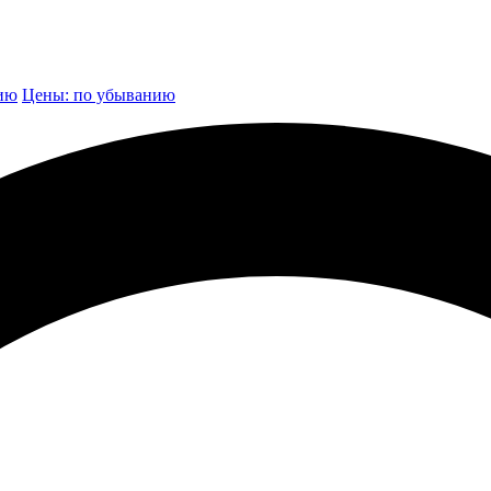
нию
Цены: по убыванию