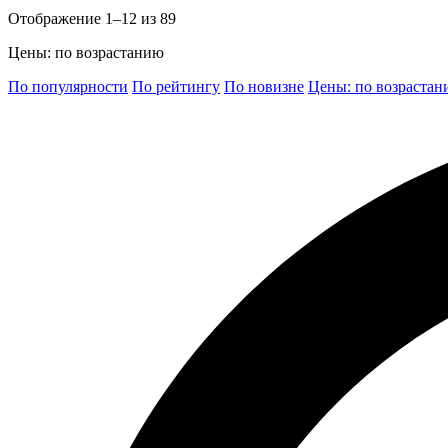
Отображение 1–12 из 89
Цены: по возрастанию
По популярности
По рейтингу
По новизне
Цены: по возраста