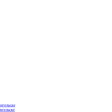
нгельске
нгельске