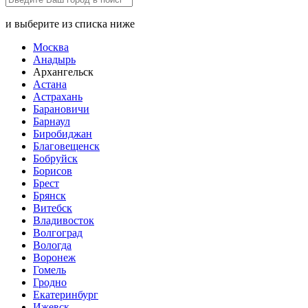
и выберите из списка ниже
Москва
Анадырь
Архангельск
Астана
Астрахань
Барановичи
Барнаул
Биробиджан
Благовещенск
Бобруйск
Борисов
Брест
Брянск
Витебск
Владивосток
Волгоград
Вологда
Воронеж
Гомель
Гродно
Екатеринбург
Ижевск