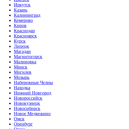
Иркутск
Казань
Калининград
Кемерово
Киров
Краснодар
Красноярск
Курск
Липецк
Магадан
Магнитогорск
Малиновка
Минск
Могилев
Мозырь
Набережные Челны
Находка
Нижний Новгород
Новороссийск
Новокузнецк
Новосибирск
Новое Медвежино
Омск
Оренбург