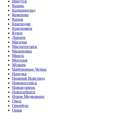
Иркутск
Казань
Калининград
Кемерово
Киров
Краснодар
Красноярск
Курск
Липецк
Магадан
Магнитогорск
Малиновка
Минск
Могилев
Мозырь
Набережные Челны
Находка
Нижний Новгород
Новороссийск
Новокузнецк
Новосибирск
Новое Медвежино
Омск
Оренбург
Орша