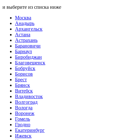
и выберите из списка ниже
Москва
Анадырь
Архангельск
Астана
Астрахань
Барановичи
Барнаул
Биробиджан
Благовещенск
Бобруйск
Борисов
Брест
Брянск
Витебск
Владивосток
Волгоград
Вологда
Воронеж
Гомель
Гродно
Екатеринбург
Ижевск