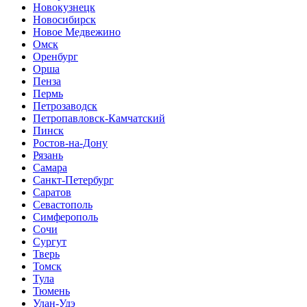
Новокузнецк
Новосибирск
Новое Медвежино
Омск
Оренбург
Орша
Пенза
Пермь
Петрозаводск
Петропавловск-Камчатский
Пинск
Ростов-на-Дону
Рязань
Самара
Санкт-Петербург
Саратов
Севастополь
Симферополь
Сочи
Сургут
Тверь
Томск
Тула
Тюмень
Улан-Удэ