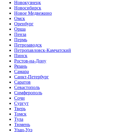
Новокузнецк
Новосибирск
Новое Медвежино
Омск
Оренбург
Орша
Пенза
Пермь
Петрозаводск
Петропавловск-Камчатский
Пинск
Ростов-на-Дону
Рязань
Самара
Санкт-Петербург
Саратов
Севастополь
Симферополь
Сочи
Сургут
Тверь
Томск
Тула
Тюмень
Улан-Удэ