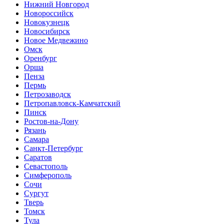
Нижний Новгород
Новороссийск
Новокузнецк
Новосибирск
Новое Медвежино
Омск
Оренбург
Орша
Пенза
Пермь
Петрозаводск
Петропавловск-Камчатский
Пинск
Ростов-на-Дону
Рязань
Самара
Санкт-Петербург
Саратов
Севастополь
Симферополь
Сочи
Сургут
Тверь
Томск
Тула