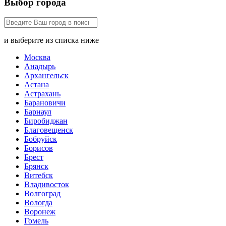
Выбор города
и выберите из списка ниже
Москва
Анадырь
Архангельск
Астана
Астрахань
Барановичи
Барнаул
Биробиджан
Благовещенск
Бобруйск
Борисов
Брест
Брянск
Витебск
Владивосток
Волгоград
Вологда
Воронеж
Гомель