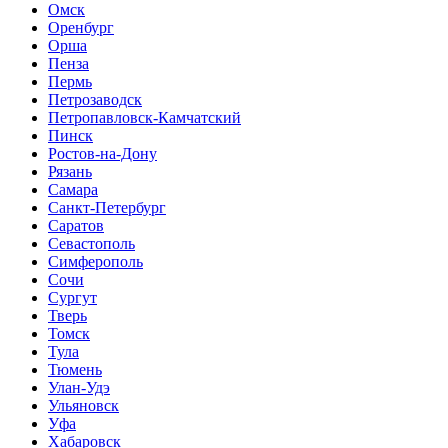
Омск
Оренбург
Орша
Пенза
Пермь
Петрозаводск
Петропавловск-Камчатский
Пинск
Ростов-на-Дону
Рязань
Самара
Санкт-Петербург
Саратов
Севастополь
Симферополь
Сочи
Сургут
Тверь
Томск
Тула
Тюмень
Улан-Удэ
Ульяновск
Уфа
Хабаровск