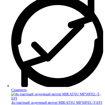
Сравнить
4х-тактный лодочный мотор MIKATSU MF50FEL-T-EFI