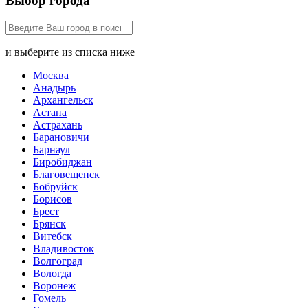
Выбор города
и выберите из списка ниже
Москва
Анадырь
Архангельск
Астана
Астрахань
Барановичи
Барнаул
Биробиджан
Благовещенск
Бобруйск
Борисов
Брест
Брянск
Витебск
Владивосток
Волгоград
Вологда
Воронеж
Гомель