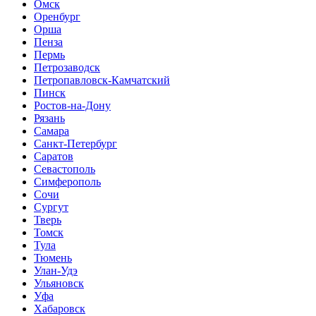
Омск
Оренбург
Орша
Пенза
Пермь
Петрозаводск
Петропавловск-Камчатский
Пинск
Ростов-на-Дону
Рязань
Самара
Санкт-Петербург
Саратов
Севастополь
Симферополь
Сочи
Сургут
Тверь
Томск
Тула
Тюмень
Улан-Удэ
Ульяновск
Уфа
Хабаровск