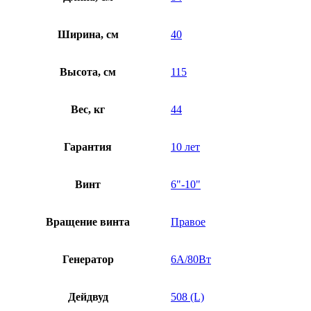
Ширина, см
40
Высота, см
115
Вес, кг
44
Гарантия
10 лет
Винт
6"-10"
Вращение винта
Правое
Генератор
6A/80Вт
Дейдвуд
508 (L)