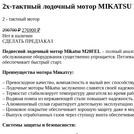
2х-тактный лодочный мотор MIKATS
2 - тактный мотор
Original
Current
290700
₽
276900
₽
price
price
Нет в наличии
was:
is:
СДЕЛАТЬ ПРЕДЗАКАЗ
290700 ₽.
276900 ₽.
Подвесной лодочный мотор
Mikatsu M20FEL
– полный аналог
обслуживание оборудования существенно упрощается. Петлева
обеспечивает быстрый старт.
Преимущества мотора Микатсу:
– Превосходное качество, компактность и малый вес способств
– Лодочные моторы Mikatsu заслуженно славятся своей надеж
– Термостат стабилизирует температуру двигателя во время раб
– Водяная помпа из нержавеющей стали повышает надежность.
– Алюминиевый сплав гарантирует длительную эксплуатацию м
– Цинковое покрытие обеспечивает хорошую защиту даже в мо
– Выпуск отработанных газов через ступицу винта обеспечивае
Системы защиты и безопасности: