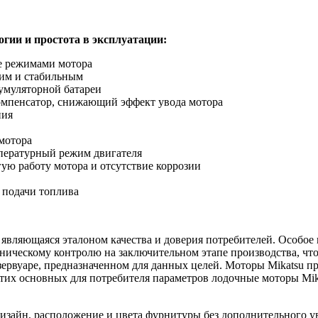
огии и простота в эксплуатации:
ие режимами мотора
ким и стабильным
умуляторной батареи
омпенсатор, снижающий эффект увода мотора
ния
мотора
мпературный режим двигателя
ую работу мотора и отсутствие коррозии
 подачи топлива
, являющаяся эталоном качества и доверия потребителей. Особо
ническому контролю на заключительном этапе производства, чт
ервуаре, предназначенном для данных целей. Моторы Mikatsu пр
 этих основных для потребителя параметров лодочные моторы M
дизайн, расположение и цвета фурнитуры без дополнительного ув