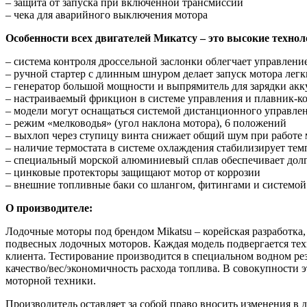
– защита от запуска при включенной трансмиссии
– чека для аварийного выключения мотора
Особенности всех двигателей Микатсу – это высокие технол
– система контроля дроссельной заслонки облегчает управлен
– ручной стартер с длинным шнуром делает запуск мотора лег
– генератор большой мощности и выпрямитель для зарядки акк
– настраиваемый фрикцион в системе управления и плавник-к
– модели могут оснащаться системой дистанционного управле
– режим «мелководья» (угол наклона мотора), 6 положений
– выхлоп через ступицу винта снижает общий шум при работе 
– наличие термостата в системе охлаждения стабилизирует те
– специальный морской алюминиевый сплав обеспечивает долг
– цинковые протекторы защищают мотор от коррозии
– внешние топливные баки со шлангом, фитингами и системой
О производителе:
Лодочные моторы под брендом Mikatsu – корейская разработка
подвесных лодочных моторов. Каждая модель подвергается тех
клиента. Тестирование производится в специальном водном рез
качество/вес/экономичность расхода топлива. В совокупности
моторной техники.
Производитель оставляет за собой право вносить изменения в 