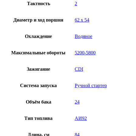
Тактность
2
Диаметр и ход поршня
62 x 54
Охлаждение
Водяное
Максимальные обороты
5200-5800
Зажигание
CDI
Система запуска
Ручной стартер
Объём бака
24
Тип топлива
АИ92
Длина, см
84