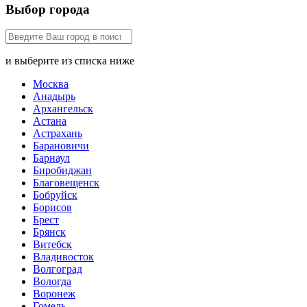
Выбор города
и выберите из списка ниже
Москва
Анадырь
Архангельск
Астана
Астрахань
Барановичи
Барнаул
Биробиджан
Благовещенск
Бобруйск
Борисов
Брест
Брянск
Витебск
Владивосток
Волгоград
Вологда
Воронеж
Гомель