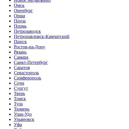
Новое Медвежино
Омск
Оренбург
Орша
Пенза
Пермь
Петрозаводск
Петропавловск-Камчатский
Пинск
Ростов-на-Дону
Рязань
Самара
Санкт-Петербург
Саратов
Севастополь
Симферополь
Сочи
Сургут
Тверь
Томск
Тула
Тюмень
Улан-Удэ
Ульяновск
Уфа