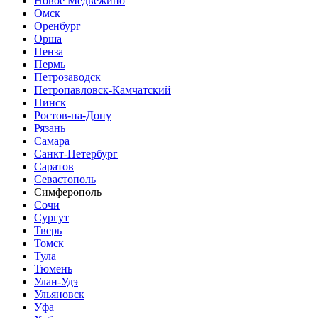
Новое Медвежино
Омск
Оренбург
Орша
Пенза
Пермь
Петрозаводск
Петропавловск-Камчатский
Пинск
Ростов-на-Дону
Рязань
Самара
Санкт-Петербург
Саратов
Севастополь
Симферополь
Сочи
Сургут
Тверь
Томск
Тула
Тюмень
Улан-Удэ
Ульяновск
Уфа