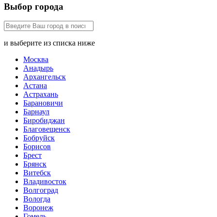
Выбор города
и выберите из списка ниже
Москва
Анадырь
Архангельск
Астана
Астрахань
Барановичи
Барнаул
Биробиджан
Благовещенск
Бобруйск
Борисов
Брест
Брянск
Витебск
Владивосток
Волгоград
Вологда
Воронеж
Гомель