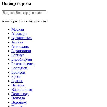
Выбор города
и выберите из списка ниже
Москва
Анадырь
Архангельск
Астана
Астрахань
Барановичи
Барнаул
Биробиджан
Благовещенск
Бобруйск
Борисов
Брест
Брянск
Витебск
Владивосток
Волгоград
Вологда
Воронеж
Гомель