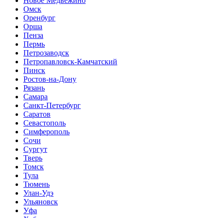
Новое Медвежино
Омск
Оренбург
Орша
Пенза
Пермь
Петрозаводск
Петропавловск-Камчатский
Пинск
Ростов-на-Дону
Рязань
Самара
Санкт-Петербург
Саратов
Севастополь
Симферополь
Сочи
Сургут
Тверь
Томск
Тула
Тюмень
Улан-Удэ
Ульяновск
Уфа