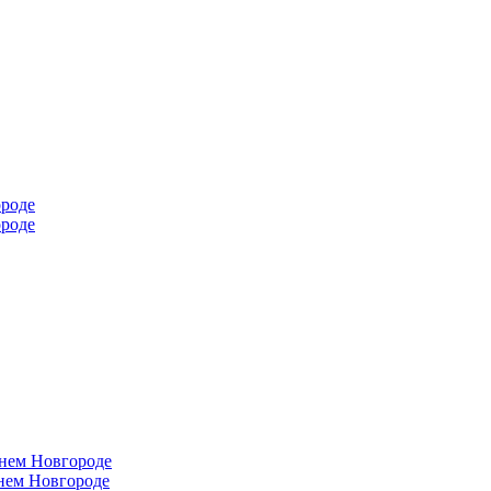
ороде
ороде
жнем Новгороде
нем Новгороде