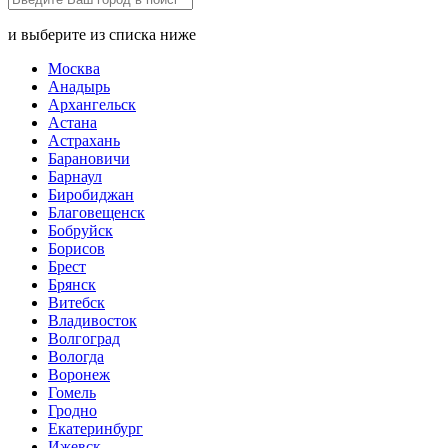
и выберите из списка ниже
Москва
Анадырь
Архангельск
Астана
Астрахань
Барановичи
Барнаул
Биробиджан
Благовещенск
Бобруйск
Борисов
Брест
Брянск
Витебск
Владивосток
Волгоград
Вологда
Воронеж
Гомель
Гродно
Екатеринбург
Ижевск