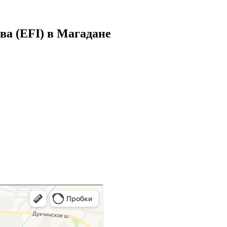
а (EFI) в
Магадане