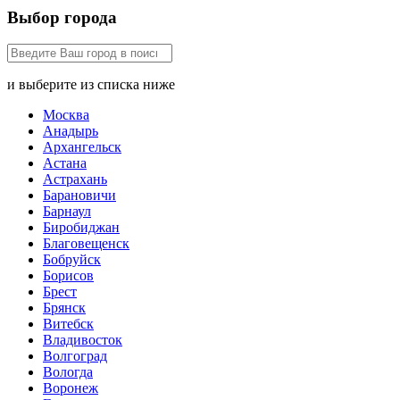
Выбор города
и выберите из списка ниже
Москва
Анадырь
Архангельск
Астана
Астрахань
Барановичи
Барнаул
Биробиджан
Благовещенск
Бобруйск
Борисов
Брест
Брянск
Витебск
Владивосток
Волгоград
Вологда
Воронеж