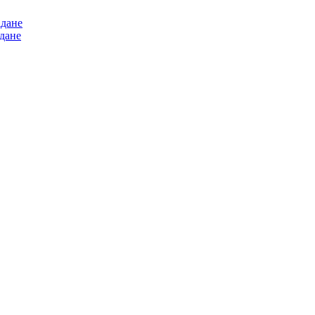
адане
дане