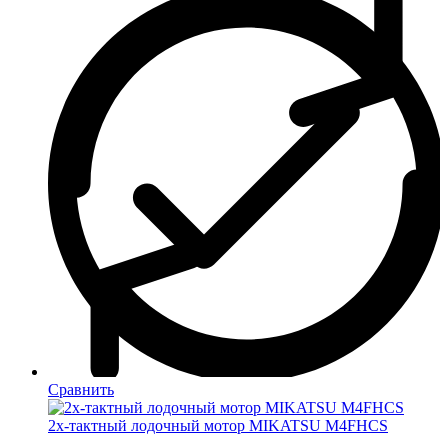
Сравнить
2х-тактный лодочный мотор MIKATSU M4FHCS