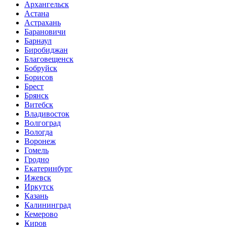
Архангельск
Астана
Астрахань
Барановичи
Барнаул
Биробиджан
Благовещенск
Бобруйск
Борисов
Брест
Брянск
Витебск
Владивосток
Волгоград
Вологда
Воронеж
Гомель
Гродно
Екатеринбург
Ижевск
Иркутск
Казань
Калининград
Кемерово
Киров