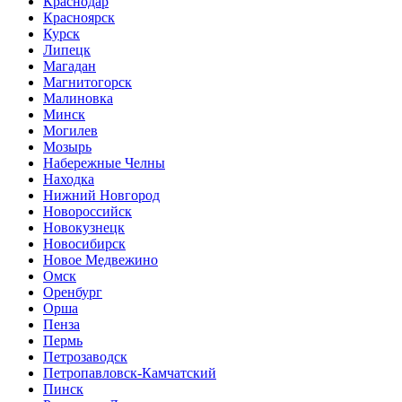
Краснодар
Красноярск
Курск
Липецк
Магадан
Магнитогорск
Малиновка
Минск
Могилев
Мозырь
Набережные Челны
Находка
Нижний Новгород
Новороссийск
Новокузнецк
Новосибирск
Новое Медвежино
Омск
Оренбург
Орша
Пенза
Пермь
Петрозаводск
Петропавловск-Камчатский
Пинск