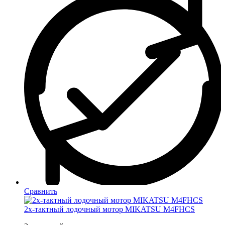
Сравнить
2х-тактный лодочный мотор MIKATSU M4FHCS