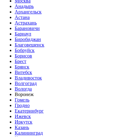
Москва
Анадырь
Архангельск
Астана
Астрахань
Барановичи
Барнаул
Биробиджан
Благовещенск
Бобруйск
Борисов
Брест
Брянск
Витебск
Владивосток
Волгоград
Вологда
Воронеж
Гомель
Гродно
Екатеринбург
Ижевск
Иркутск
Казань
Калининград