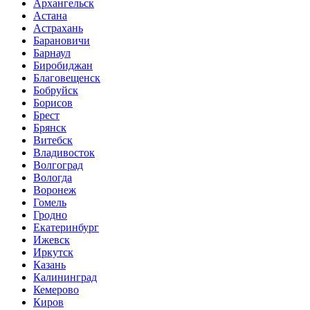
Архангельск
Астана
Астрахань
Барановичи
Барнаул
Биробиджан
Благовещенск
Бобруйск
Борисов
Брест
Брянск
Витебск
Владивосток
Волгоград
Вологда
Воронеж
Гомель
Гродно
Екатеринбург
Ижевск
Иркутск
Казань
Калининград
Кемерово
Киров