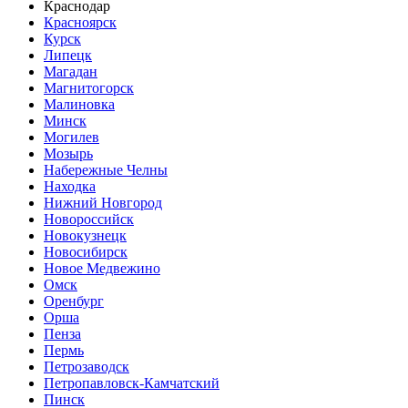
Краснодар
Красноярск
Курск
Липецк
Магадан
Магнитогорск
Малиновка
Минск
Могилев
Мозырь
Набережные Челны
Находка
Нижний Новгород
Новороссийск
Новокузнецк
Новосибирск
Новое Медвежино
Омск
Оренбург
Орша
Пенза
Пермь
Петрозаводск
Петропавловск-Камчатский
Пинск